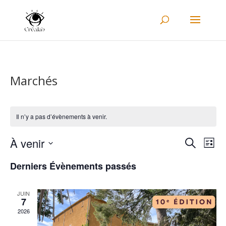
Marchés
Il n’y a pas d’évènements à venir.
Recher
Nav
À venir
Recherche
Liste
de
et
Sélectionnez
vu
naviga
Derniers Évènements passés
une
Év
de
date.
vues
JUIN
7
Évène
2026