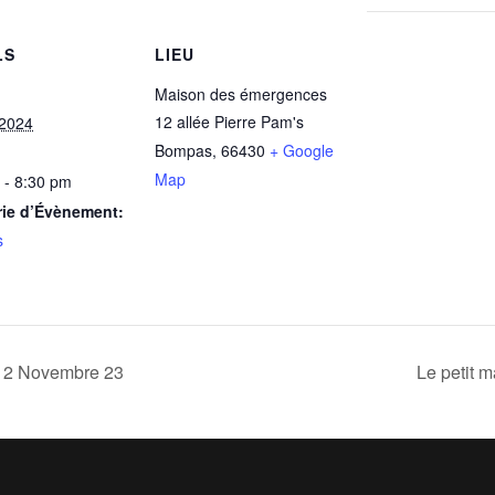
LS
LIEU
Maison des émergences
12 allée Pierre Pam's
 2024
Bompas
,
66430
+ Google
Map
 - 8:30 pm
rie d’Évènement:
s
– 12 Novembre 23
Le petit m